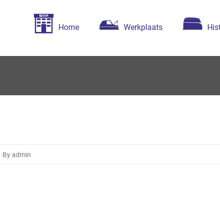
Home
Werkplaats
His
o
essels Autoservice
By admin