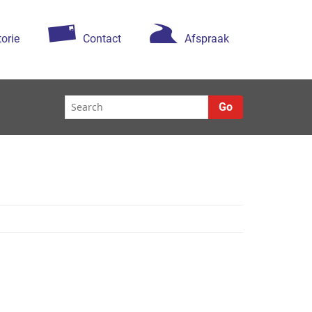
torie
Contact
Afspraak
Go