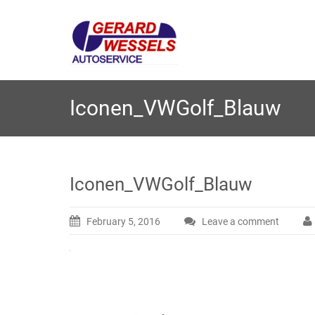
Skip
to
G
Garage Wessels in Almel
content
erard W
Iconen_VWGolf_Blauw
Iconen_VWGolf_Blauw
February 5, 2016
Leave a comment