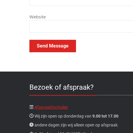
Website
Bezoek of afspraak?
Afspraakformulier
Wij zijn open op donderdag van
9.00 tot 17.00
andere dagen zijn wij alleen open op afspraak.