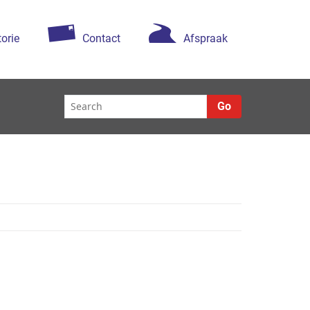
torie
Contact
Afspraak
Go