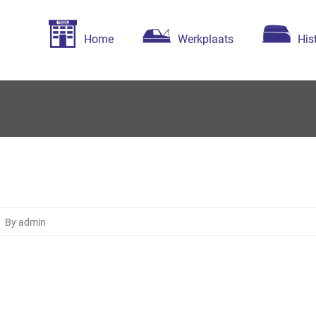
Home
Werkplaats
His
o
essels Autoservice
By admin